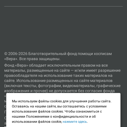
© 2006-2026 Благотворительный фонд помощи хосписам
«Вера». Все права защищены.
Фонд «Вера» обладает исключительным правом на все
материалы, размещенные на сайте — и/или имеет разрешение
правообладателя на использование таких материалов на
сайте. Использование размещенных на сайте материалов
(включая тексты, фотографии, видеоматериалы, графические
изображения и прочее) не допускается без согласия фонда
«Вера» или иного правообладателя соответствующих
материалов. При цитировании материалов, размещенных на
Мы используем файлы cookies для улучшения работы сайта.
сайте, ссылка на сайт является обязательной.
Оставаясь на нашем сайте, вы соглашаетесь с условиями
использования файлов cookies. Чтобы ознакомиться с
Политика в отношении обработки персональных данных
нашими Положениями о конфиденциальности и об
Согласие об использовании файлов cookie и сервиса веб-
использовании файлов cookie,
нажмите здесь
.
аналитики «Яндекс.Метрика»