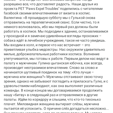
разрешено все, что доставляет радость. Наши друзья из
проекта PET "Paws Expel Troubles" поделились с читателями
facebook своими впечатлениями от визита в хоспис.
Валентина: «В прошедшую субботу мы с Гулькой снова
отправились на терапевтический сеанс. Если честно, то я
немного волновалась, ибо мы первый раз должны были
работать в хосписе. Мы подходим к зданию, останавливаемся
у проходной и я замечаю удивлённые взгляды прохожих –
собака идёт в лечебное учреждение, такое не часто увидишь.
Мы входим в холл, и первое что нас встречает – это
приветливая улыбка медсестры. Нас окружили удивительно
милые, доброжелательные работники хосписа. Волнение
улетучивается, мы готовы к работе. Первым делом нас ведут в
палату к мужчинам. Гулина цыганская юбочка, как всегда,
производит неотразимое впечатление. Слово за слово и
начинается шутливый поединок на тему: «Кто лучше –
мужчина или женщина?» Мужчины отстаивают свою точку
зрения, однако не забывают погладить и приласкать Гулю, и с
удовольствием наблюдают, как она выполняет различные
команды. В конце концов мы договариваемся продолжить
нашу «битву» в следующий раз и отправляемся в другие
палаты. Идём по коридору и слышим, что кто-то тихонько
плачет. Миловидная женщина вытирает слёзы, мужчина
пытается её успокоить. О причине слёз догадаться несложно...