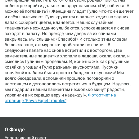
Они пришли навестить кого-то из своих родных. Мы хотим
побыстрее пройти дальше, но вдруг слышим: «Ой, собачка! А
можно её погладить?» Женщина гладит Гулю, что-то ей шепчет
и слёзы высыхают. Гуля кружится в вальсе, ходит на задних
лапах, собирает цветы, кланяется. Наших случайные
«пациенты» неожиданно улыбаются, успокаиваются и снова
заходят в палату. Но прежде, чем дверь за их спинами
закрылась, мы слышим: «Спасибо!» И столько этим словом
было сказано, аж мурашки пробежали по спине... В
следующей палате нас снова встретили с восторгом. Две
замечательные пациентки хлопали в ладоши, охали, ахали, и
смеялись Гулиным проделкам. И, конечно же, как радушные
хозяйки, угощали Гулю разными вкусностями. Кусочки
копчёной колбасы были просто обалденно вкусными! Мы
долго беседовали, вспомнили прошлое, поговорили о
настоящем и договорились встретиться в будущем. Надеюсь,
мы подарили нашим пациентам несколько минут радости,
укрепили в их сердцах веру и надежду!».
Фотоотчет на
странице "Paws Expel Troubles"
О Фонде
Управляющий совет