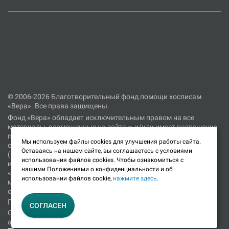
© 2006-2026 Благотворительный фонд помощи хосписам
«Вера». Все права защищены.
Фонд «Вера» обладает исключительным правом на все
материалы, размещенные на сайте — и/или имеет разрешение
правообладателя на использование таких материалов на
Мы используем файлы cookies для улучшения работы сайта.
сайте. Использование размещенных на сайте материалов
Оставаясь на нашем сайте, вы соглашаетесь с условиями
(включая тексты, фотографии, видеоматериалы, графические
использования файлов cookies. Чтобы ознакомиться с
изображения и прочее) не допускается без согласия фонда
нашими Положениями о конфиденциальности и об
«Вера» или иного правообладателя соответствующих
использовании файлов cookie,
нажмите здесь
.
материалов. При цитировании материалов, размещенных на
сайте, ссылка на сайт является обязательной.
Политика в отношении обработки персональных данных
CОГЛАСЕН
Согласие об использовании файлов cookie и сервиса веб-
аналитики «Яндекс.Метрика»