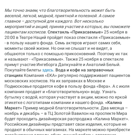
Мы точно знаем, что благотворительность может быть
веселой, легкой, модной, приятной и полезной. А самое
главное – доступной для каждого. Вот несколько
мероприятий и акций, приняв участие в которых, вы поможете
пациентам хосписов.
Спектакль «Прикасаемые»
25 ноября в
20:00 в Театре Наций пройдет показ спектакля «Прикасаемые»
- в пользу нашего фонда. Семь актеров играют самих себя,
моменты своей жизни. Но они не слышат и не видят, а
общаются только с помощью прикосновений. Поэтому их так
и называют - «Прикасаемые». Также 25 ноября в спектакле
примут участие Ингеборга Дапкунайте и Анатолий Белый.
Покупайте билеты
здесь
.
Вода и кофе на заправочных
станциях
Компания «ЕКА» регулярно поддерживает пациентов
московских хосписов. На их заправках в Москве и
Подмосковье продается кофе в пользу фонда «Вера». А с июля
компания продает и «благотворительную» воду. Узнать
бутылку с водой, которая участвует в акции, можно по яркой
этикетке с логотипами компании и нашего фонда.
«Калина
Маркет»
Пример модной благотворительности. Два месяца –
ноябрь и декабрь – в ТЦ Золотой Вавилон на проспекте Мира
будет проходить дизайнерская распродажа «Калина Маркет».
Российские дизайнеры представят свои изделия, которые не
продают в обычных магазинах. На маркете можно приобрести