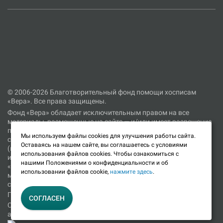
© 2006-2026 Благотворительный фонд помощи хосписам
«Вера». Все права защищены.
Фонд «Вера» обладает исключительным правом на все
материалы, размещенные на сайте — и/или имеет разрешение
правообладателя на использование таких материалов на
Мы используем файлы cookies для улучшения работы сайта.
сайте. Использование размещенных на сайте материалов
Оставаясь на нашем сайте, вы соглашаетесь с условиями
(включая тексты, фотографии, видеоматериалы, графические
использования файлов cookies. Чтобы ознакомиться с
изображения и прочее) не допускается без согласия фонда
нашими Положениями о конфиденциальности и об
«Вера» или иного правообладателя соответствующих
использовании файлов cookie,
нажмите здесь
.
материалов. При цитировании материалов, размещенных на
сайте, ссылка на сайт является обязательной.
Политика в отношении обработки персональных данных
CОГЛАСЕН
Согласие об использовании файлов cookie и сервиса веб-
аналитики «Яндекс.Метрика»