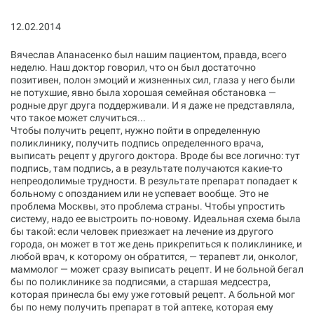
12.02.2014
Вячеслав Апанасенко был нашим пациентом, правда, всего
неделю. Наш доктор говорил, что он был достаточно
позитивен, полон эмоций и жизненных сил, глаза у него были
не потухшие, явно была хорошая семейная обстановка —
родные друг друга поддерживали. И я даже не представляла,
что такое может случиться...
Чтобы получить рецепт, нужно пойти в определенную
поликлинику, получить подпись определенного врача,
выписать рецепт у другого доктора. Вроде бы все логично: тут
подпись, там подпись, а в результате получаются какие-то
непреодолимые трудности. В результате препарат попадает к
больному с опозданием или не успевает вообще. Это не
проблема Москвы, это проблема страны. Чтобы упростить
систему, надо ее выстроить по-новому. Идеальная схема была
бы такой: если человек приезжает на лечение из другого
города, он может в тот же день прикрепиться к поликлинике, и
любой врач, к которому он обратится, — терапевт ли, онколог,
маммолог — может сразу выписать рецепт. И не больной бегал
бы по поликлинике за подписями, а старшая медсестра,
которая принесла бы ему уже готовый рецепт. А больной мог
бы по нему получить препарат в той аптеке, которая ему