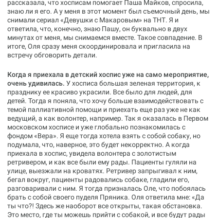
рассказала, что хосписам помогает Паша Майков, спросила,
знаю ли я его. А у меня в этот момент был съемочный день, мы
снимали сериал «Девушки с Макаровым» на ТНТ. Я и
ответила, что, конечно, знаю Пашу, он буквально в двух
минутах от меня, мы снимаемся вместе. Такое совпадение. В
итоге, Оля сразу меня скоординировала и пригласила на
встречу обговорить детали.
Когда я приехала в детский хоспис уже на само мероприятие,
очень удивилась.
У хосписа большая зеленая территория, к
празднику ее красиво украсили. Все было для людей, для
детей. Тогда я поняла, что хочу больше взаимодействовать с
темой паллиативной помощи и приехать еще раз уже не как
ведущий, а как волонтер, например. Так я оказалась в Первом
московском хосписе и уже глобально познакомилась с
фондом «‎Вера». Я еще тогда хотела взять с собой собаку, но
подумала, что, наверное, это будет некорректно. А когда
приехала в хоспис, увидела волонтера с золотистым
ретривером, и как все были ему рады. Пациенты гуляли на
улице, выезжали на кроватях. Ретривер запрыгивал к ним,
бегал вокруг, пациенты радовались собаке, гладили его,
разговаривали с ним. Я тогда призналась Оле, что побоялась
брать с собой своего пуделя Пряника. Оля ответила мне: «Да
ты что?! Здесь же наоборот все открыты, такая обстановка.
Это место, где ты можешь прийти с собакой, и все будут рады