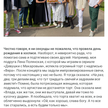
Честно говоря, я ни секунды не пожалела, что провела день
рождения в хосписе.
Наоборот, я невероятно рада, что
помогаю сама и подтягиваю своих друзей. Например, моя
подруга Лена Полянская, с которой мы играем в сериале
«‎Девушки с Макаровым»,‎ испекла огромный торт с надписью
«Вера». После концерта мы задули импровизированные свечи,
потому что настоящих у нас не было. Я тогда сказала:
«На раз,
два, три делаем вид, что тут тридцать свечей и задуваем все
вместе!»
Помню, была потрясающая женщина, которая
подумала, что артистам не достанется торт. Она сказала мне:
«Влада, как же так, они же выступали, давай им тоже по
кусочку дадим»‎. Я пообещала, что торта хватит на всех, и она
облегченно выдохнула: «Ой, как хорошо, слава богу. А то все
так старались, а есть будем только мы».