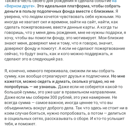
Также в честь своего дня рождения я сделала событие
на
«‎Верном друге»
‎.
Это идеальная платформа, чтобы собрать
деньги в пользу подопечных фонда вместе с близкими.
Я
уверена, что людям хочется чувствовать себя нужными. Но
иногда не хватает сил и времени, зайти на сайт, найти, как
сделать пожертвование, ввести данные карты. А когда ты
говоришь, что у меня день рождения, мне не нужны подарки, я
хочу, чтобы вы помогли фонду, это мотивирует. Мои близкие
знают меня, доверяют мне и тому, что я говорю, значит,
доверяют фонду и помогут. А если не сделают пожертвование
сейчас, то будут знать, как и кого можно поддержать, и
сделают это в следующий раз.
Я, конечно, немного переживала, сможем ли мы собрать
сумму, как вообще отреагируют друзья и подписчики.
Но мне
кажется, можно сидеть и думать, сколько угодно, но не
попробуешь — не узнаешь.
Даже если не соберется какой-то
большой суммы, это уже шаг в правильном направлении.
Даже если мы соберем 300 рублей, это уже намерение. Не
всегда сумма — самое важное, иногда ценнее то, что вы
объединились вокруг доброго дела. Так что здесь не стоит ни в
коем случае бояться, нужно попробовать, а потом — делиться
в социальных сетях, рассказывать о сборе. И кто-то услышит
тебя, и поможет.