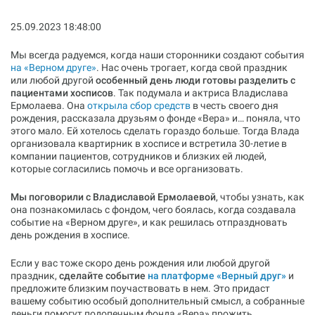
25.09.2023 18:48:00
Мы всегда радуемся, когда наши сторонники создают события
на «‎Верном друге»
‎. Нас очень трогает, когда свой праздник
или любой другой
особенный день люди готовы разделить с
пациентами хосписов
. Так подумала и актриса Владислава
Ермолаева. Она
открыла сбор средств
в честь своего дня
рождения, рассказала друзьям о фонде «‎Вера»‎ и… поняла, что
этого мало. Ей хотелось сделать гораздо больше. Тогда Влада
организовала квартирник в хосписе и встретила 30-летие в
компании пациентов, сотрудников и близких ей людей,
которые согласились помочь и все организовать.
Мы поговорили с Владиславой Ермолаевой
, чтобы узнать, как
она познакомилась с фондом, чего боялась, когда создавала
событие на «‎Верном друге»,‎ и как решилась отпраздновать
день рождения в хосписе.
Если у вас тоже скоро день рождения или любой другой
праздник,
сделайте событие
на платформе «‎Верный друг»‎
и
предложите близким поучаствовать в нем. Это придаст
вашему событию особый дополнительный смысл, а собранные
деньги помогут подопечным фонда «‎Вера»‎ прожить